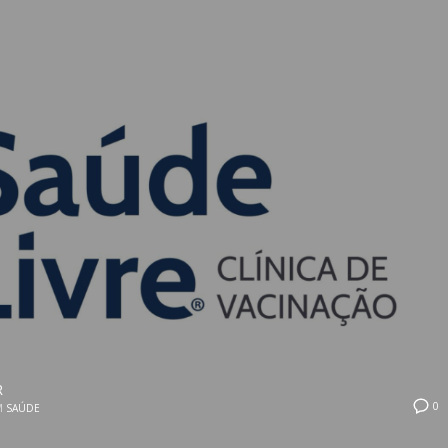
R
0
M
SAÚDE