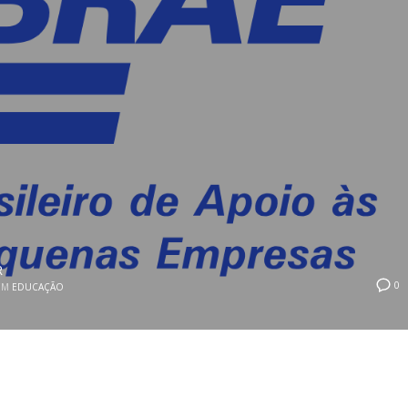
R
0
EM
EDUCAÇÃO