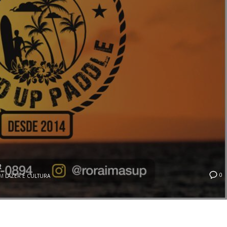
R
0
EM
LAZER E CULTURA