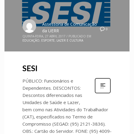
Assessoria de Comunicação
0
da UERR
QUINTA-FEIRA, 27 ABRIL 2017
/
PUBLICADO EM
EDUCAÇÃO
,
ESPORTE
,
LAZER E CULTURA
SESI
PÚBLICO: Funcionários e
Dependentes. DESCONTOS:
Descontos diferenciados nas
Unidades de Saúde e Lazer,
bem como nas Atividades do Trabalhador
(CAT), especificados no Termo de
Compromisso (SEGAD: (95) 2121-3836).
OBS.: Cartão do Servidor. FONE: (95) 4009-