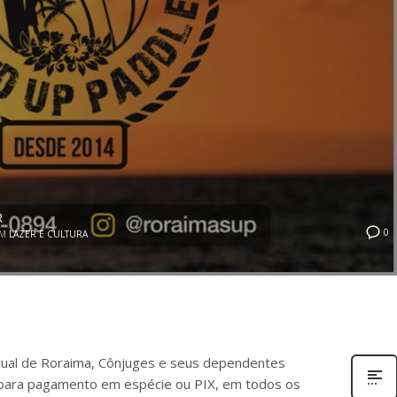
R
0
EM
LAZER E CULTURA
dual de Roraima, Cônjuges e seus dependentes
para pagamento em espécie ou PIX, em todos os