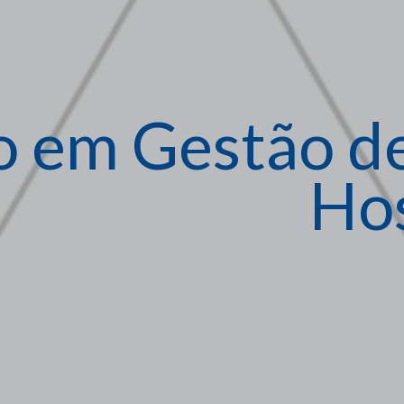
o em G
estão d
Hos