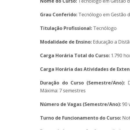
Nome do
Curso:
Tecnólogo em Gestão d
Grau Conferido:
Tecnólogo em Gestão d
Titulação Profissional:
Tecnólogo
Modalidade de
Ensino:
Educação a Distâ
Carga Horária Total do Curso
:
1.790 ho
Carga Horária das Atividades de Exte
Du
ração do Curso (Semestre/Ano):
D
Máxima: 7 semestres
Número de
Vagas
(Semestre/Ano):
90 
Turno de
Funcionamento do Curso:
Not