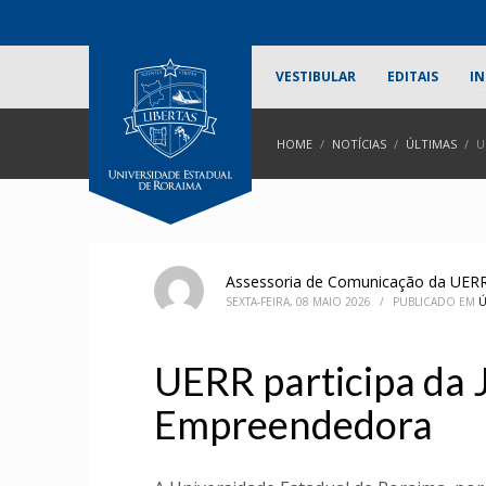
VESTIBULAR
EDITAIS
IN
HOME
NOTÍCIAS
ÚLTIMAS
U
Assessoria de Comunicação da UER
SEXTA-FEIRA, 08 MAIO 2026
/
PUBLICADO EM
Ú
UERR participa da
Empreendedora