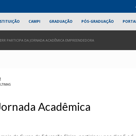
STITUIÇÃO
CAMPI
GRADUAÇÃO
PÓS-GRADUAÇÃO
PORTA
ERR PARTICIPA DA JORNADA ACADÊMICA EMPREENDEDORA
R
LTIMAS
 Jornada Acadêmica