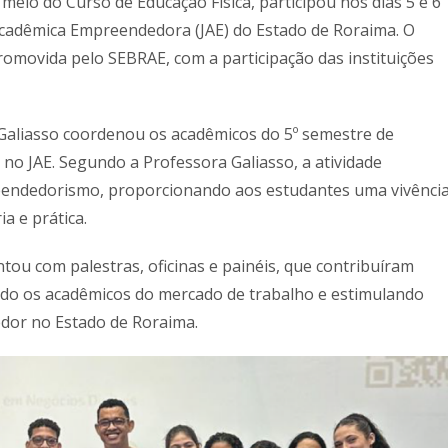
meio do Curso de Educação Física, participou nos dias 5 e 6
Acadêmica Empreendedora (JAE) do Estado de Roraima. O
romovida pelo SEBRAE, com a participação das instituições
 Galiasso coordenou os acadêmicos do 5º semestre de
no JAE. Segundo a Professora Galiasso, a atividade
reendedorismo, proporcionando aos estudantes uma vivênci
ia e prática.
ntou com palestras, oficinas e painéis, que contribuíram
ndo os acadêmicos do mercado de trabalho e estimulando
edor no Estado de Roraima.