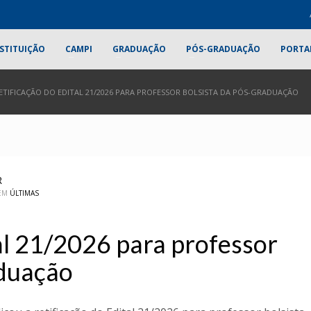
STITUIÇÃO
CAMPI
GRADUAÇÃO
PÓS-GRADUAÇÃO
PORTA
ETIFICAÇÃO DO EDITAL 21/2026 PARA PROFESSOR BOLSISTA DA PÓS-GRADUAÇÃO
R
 EM
ÚLTIMAS
al 21/2026 para professor
aduação