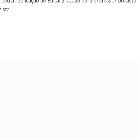
cou a retificação do Edital 21/2026 para professor bolsista
ista.