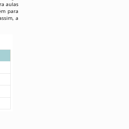
ra aulas
bém para
assim, a