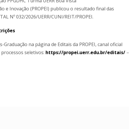
leção PPGDHC Turma UERR Boa Vista
o e Inovação (PROPEI) publicou o resultado final das
EDITAL Nº 032/2026/UERR/CUNI/REIT/PROPEI.
crições
-Graduação na página de Editais da PROPEI, canal oficial
processos seletivos:
https://propei.uerr.edu.br/editais/
–