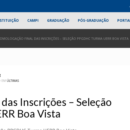
STITUIÇÃO
CAMPI
GRADUAÇÃO
PÓS-GRADUAÇÃO
PORTA
OMOLOGAÇÃO FINAL DAS INSCRIÇÕES – SELEÇÃO PPGDHC TURMA UERR BOA VISTA
R
O EM
ÚLTIMAS
das Inscrições – Seleção
R Boa Vista