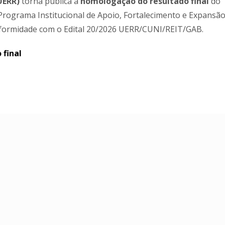
UERR)
torna pública a
homologação do resultado final
do
 Programa Institucional de Apoio, Fortalecimento e Expansã
nformidade com o Edital 20/2026 UERR/CUNI/REIT/GAB.
 final