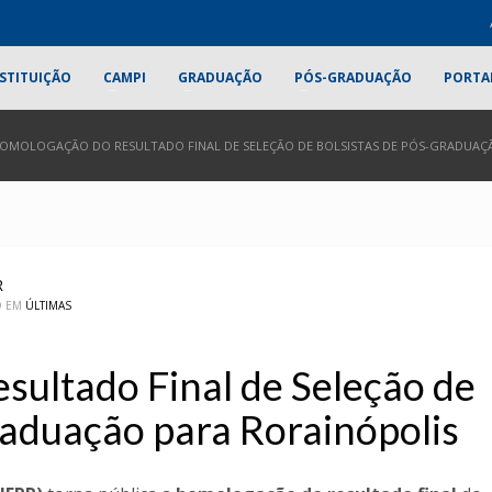
STITUIÇÃO
CAMPI
GRADUAÇÃO
PÓS-GRADUAÇÃO
PORTA
OMOLOGAÇÃO DO RESULTADO FINAL DE SELEÇÃO DE BOLSISTAS DE PÓS-GRADUAÇ
R
O EM
ÚLTIMAS
ultado Final de Seleção de
raduação para Rorainópolis