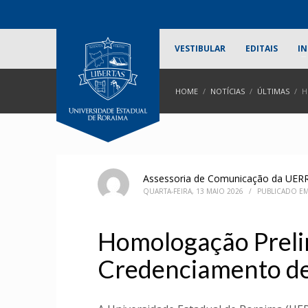
VESTIBULAR
EDITAIS
IN
HOME
NOTÍCIAS
ÚLTIMAS
H
Assessoria de Comunicação da UER
QUARTA-FEIRA, 13 MAIO 2026
/
PUBLICADO E
Homologação Prelim
Credenciamento d