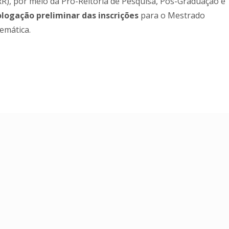
R), por meio da Pró-Reitoria de Pesquisa, Pós-Graduação e
ogação preliminar das inscrições
para o Mestrado
emática.