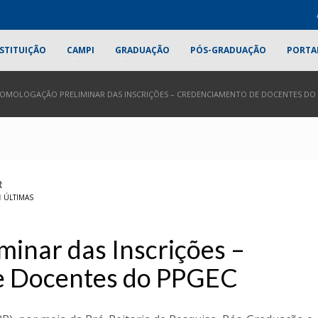
STITUIÇÃO
CAMPI
GRADUAÇÃO
PÓS-GRADUAÇÃO
PORTA
OMOLOGAÇÃO PRELIMINAR DAS INSCRIÇÕES – CREDENCIAMENTO DE DOCENTES DO
R
M
ÚLTIMAS
inar das Inscrições –
e Docentes do PPGEC