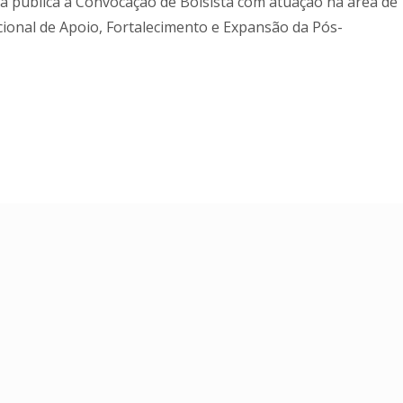
a pública a Convocação de Bolsista com atuação na área de
cional de Apoio, Fortalecimento e Expansão da Pós-