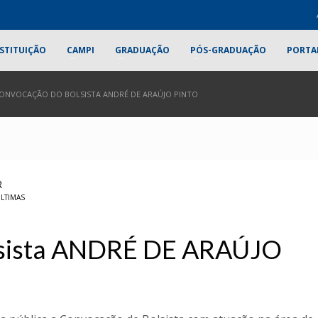
STITUIÇÃO
CAMPI
GRADUAÇÃO
PÓS-GRADUAÇÃO
PORTA
ONVOCAÇÃO DO BOLSISTA ANDRÉ DE ARAÚJO PINTO
R
LTIMAS
lsista ANDRÉ DE ARAÚJO