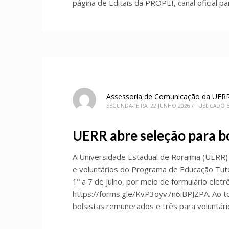
página de Editais da PROPEI, canal oficial pa
Assessoria de Comunicação da UER
SEGUNDA-FEIRA, 22 JUNHO 2026
/
PUBLICADO 
UERR abre seleção para b
A Universidade Estadual de Roraima (UERR) 
e voluntários do Programa de Educação Tuto
1º a 7 de julho, por meio de formulário eletrô
https://forms.gle/KvP3oyv7n6iBPJZPA. Ao t
bolsistas remunerados e três para voluntári