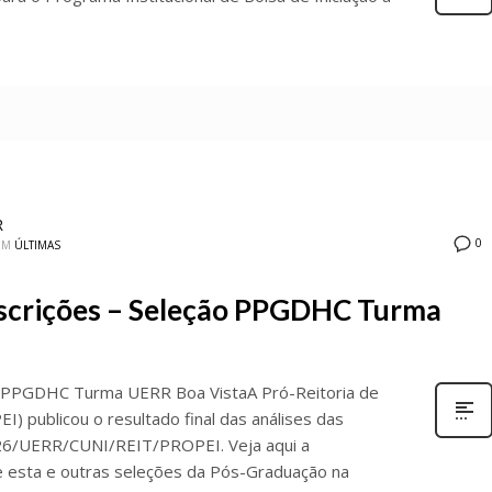
R
0
EM
ÚLTIMAS
nscrições – Seleção PPGDHC Turma
ão PPGDHC Turma UERR Boa VistaA Pró-Reitoria de
 publicou o resultado final das análises das
026/UERR/CUNI/REIT/PROPEI. Veja aqui a
e esta e outras seleções da Pós-Graduação na