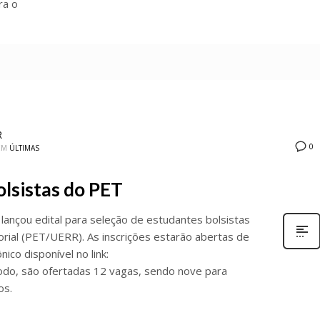
ra o
R
0
EM
ÚLTIMAS
olsistas do PET
lançou edital para seleção de estudantes bolsistas
rial (PET/UERR). As inscrições estarão abertas de
nico disponível no link:
odo, são ofertadas 12 vagas, sendo nove para
os.