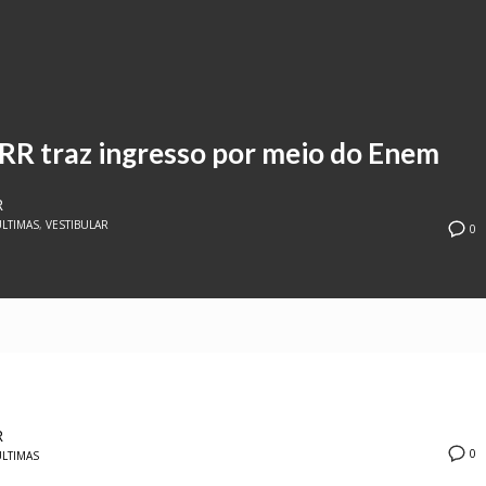
ERR traz ingresso por meio do Enem
R
LTIMAS
,
VESTIBULAR
0
R
0
LTIMAS