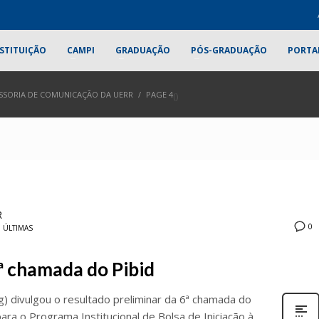
STITUIÇÃO
CAMPI
GRADUAÇÃO
PÓS-GRADUAÇÃO
PORTA
ESSORIA DE COMUNICAÇÃO DA UERR
PAGE 4
(
)
R
0
M
ÚLTIMAS
ª chamada do Pibid
) divulgou o resultado preliminar da 6ª chamada do
ara o Programa Institucional de Bolsa de Iniciação à