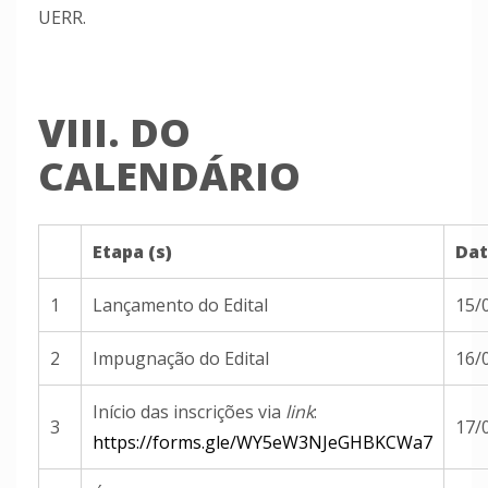
UERR.
VIII. DO
CALENDÁRIO
Etapa (s)
Dat
1
Lançamento do Edital
15/
2
Impugnação do Edital
16/
Início das inscrições via
link
:
3
17/
https://forms.gle/WY5eW3NJeGHBKCWa7