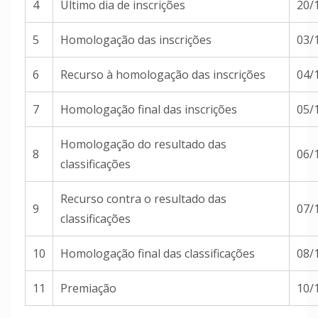
4
Último dia de inscrições
20/
5
Homologação das inscrições
03/
6
Recurso à homologação das inscrições
04/
7
Homologação final das inscrições
05/
Homologação do resultado das
8
06/
classificações
Recurso contra o resultado das
9
07/
classificações
10
Homologação final das classificações
08/
11
Premiação
10/