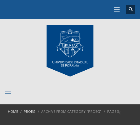
HOME
PROEG
ARCHIVE FROM CATEGORY "PROEG"
PAGE 3
(
)