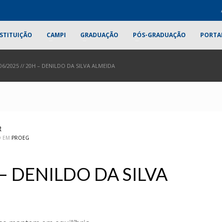
STITUIÇÃO
CAMPI
GRADUAÇÃO
PÓS-GRADUAÇÃO
PORTA
06/2025 // 20H – DENILDO DA SILVA ALMEIDA
R
O EM
PROEG
 – DENILDO DA SILVA