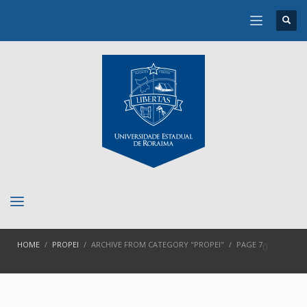
HOME
PROPEI
ARCHIVE FROM CATEGORY "PROPEI"
PAGE 7
(
)