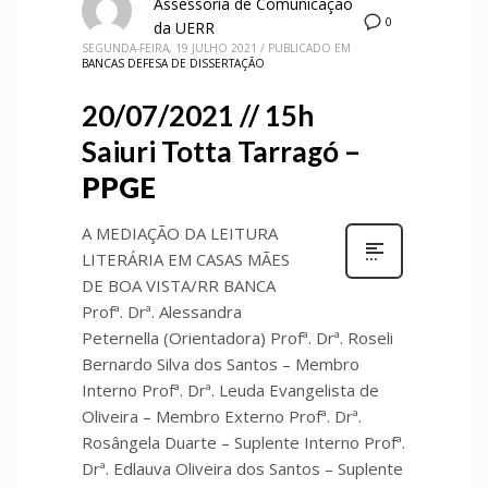
Assessoria de Comunicação
0
da UERR
SEGUNDA-FEIRA, 19 JULHO 2021
/
PUBLICADO EM
BANCAS DEFESA DE DISSERTAÇÃO
20/07/2021 // 15h
Saiuri Totta Tarragó –
PPGE
A MEDIAÇÃO DA LEITURA
LITERÁRIA EM CASAS MÃES
DE BOA VISTA/RR BANCA
Profª. Drª. Alessandra
Peternella (Orientadora) Profª. Drª. Roseli
Bernardo Silva dos Santos – Membro
Interno Profª. Drª. Leuda Evangelista de
Oliveira – Membro Externo Profª. Drª.
Rosângela Duarte – Suplente Interno Profª.
Drª. Edlauva Oliveira dos Santos – Suplente